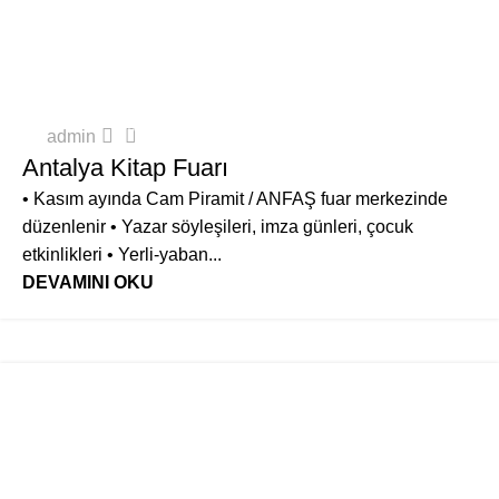
ANTALYA'DA ETKINLIKLER & FESTIVALLER
0
admin
Antalya Kitap Fuarı
• Kasım ayında Cam Piramit / ANFAŞ fuar merkezinde
düzenlenir • Yazar söyleşileri, imza günleri, çocuk
etkinlikleri • Yerli-yaban...
DEVAMINI OKU