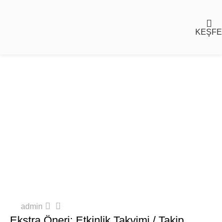
KEŞFE
ANTALYA'DA ETKINLIKLER & FESTIVALLER
1
admin
Ekstra Öneri: Etkinlik Takvimi / Takip