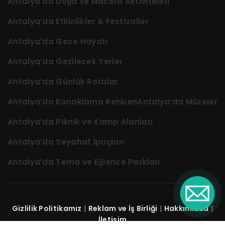
Antalya’da Doğa ve Macera Aktiviteleri
Antalya’da Etkinlikler & Festivaller
Antalya’da Gece Hayatı
Antalya’da Gezilecek Yerler
Antalya’da Günlük Rotalar
Antalya’da Konaklama Rehberi
Antalya’da Müzeler
Antalya’da Piknik ve Kamp Alanları
Antalya’da Seyahat İpuçları
Antalya’da Tema ve Eğlence Parkları
Gizlilik Politikamız
|
Reklam ve İş Birliği
|
Hakkımızda
|
İletişim