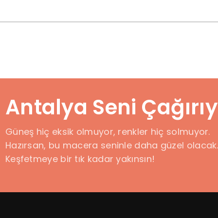
Antalya Seni Çağırıy
Güneş hiç eksik olmuyor, renkler hiç solmuyor.
Hazırsan, bu macera seninle daha güzel olacak
Keşfetmeye bir tık kadar yakınsın!