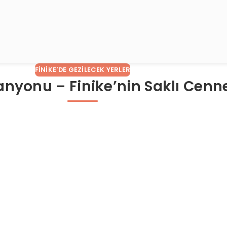
FINIKE'DE GEZILECEK YERLER
nyonu – Finike’nin Saklı Cenne