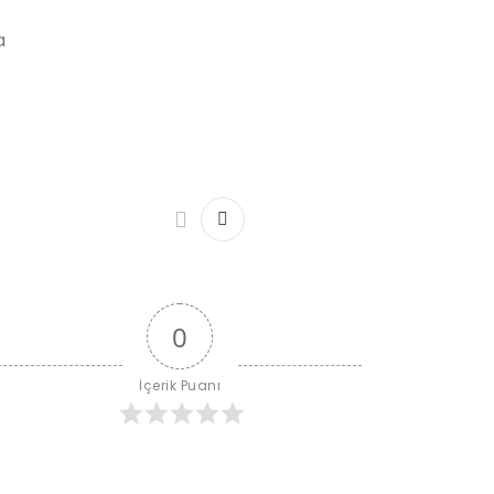
a
0
İçerik Puanı