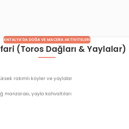
ANTALYA'DA DOĞA VE MACERA AKTIVITELERI
fari (Toros Dağları & Yaylalar)
ksek rakımlı köyler ve yaylalar
ağ manzarası, yayla kahvaltıları