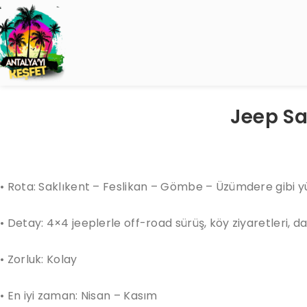
Jeep Sa
• Rota: Saklıkent – Feslikan – Gömbe – Üzümdere gibi yü
• Detay: 4×4 jeeplerle off-road sürüş, köy ziyaretleri, d
• Zorluk: Kolay
• En iyi zaman: Nisan – Kasım