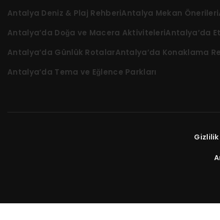
Antalya Deniz & Plaj Rehberi
Antalya Mekan Önerileri
Antalya’da Doğa ve Macera Aktiviteleri
Antalya’da Etk
Antalya’da Günlük Rotalar
Antalya’da Konaklama Re
Antalya’da Tema ve Eğlence Parkları
Gizlili
A