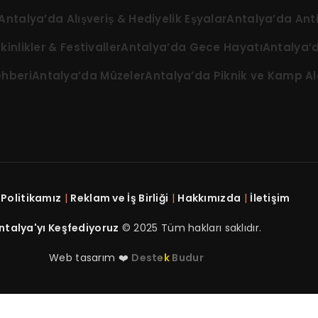
Antalya’da Alışveriş & Hediyelik Eşyalar
Antalya’da Anti
inlikler & Festivaller
Antalya’da Gece Hayatı
Antalya’d
hberi
Antalya’da Müzeler
Antalya’da Piknik ve Kamp Al
k Politikamız
|
Reklam ve İş Birliği
|
Hakkımızda
|
İletişim
ntalya'yı Keşfediyoruz
© 2025 Tüm hakları saklıdır.
Web tasarım ❤️
Destek Budur