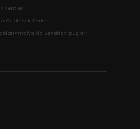
k Kentler
a Gezilecek Yerler
anları
Antalya’da Seyahat İpuçları