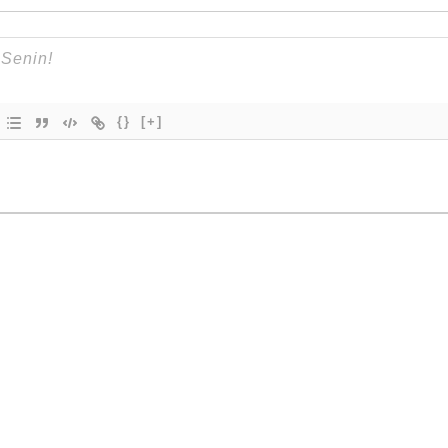
{}
[+]