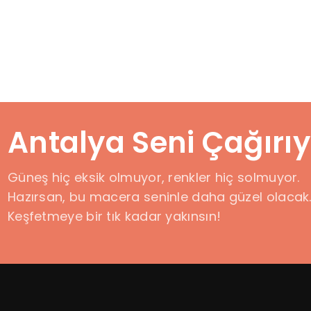
Antalya Seni Çağırıy
Güneş hiç eksik olmuyor, renkler hiç solmuyor.
Hazırsan, bu macera seninle daha güzel olacak
Keşfetmeye bir tık kadar yakınsın!