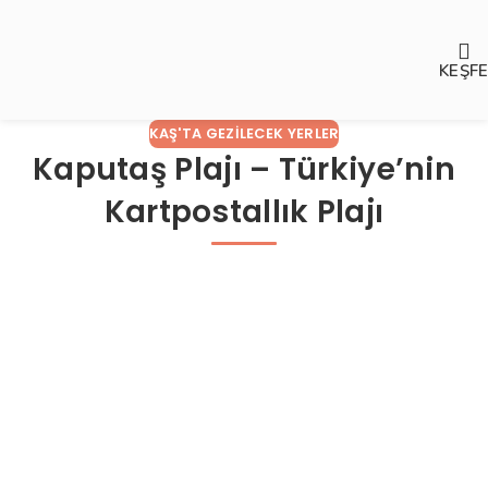
KEŞF
KAŞ'TA GEZILECEK YERLER
Kaputaş Plajı – Türkiye’nin
Kartpostallık Plajı